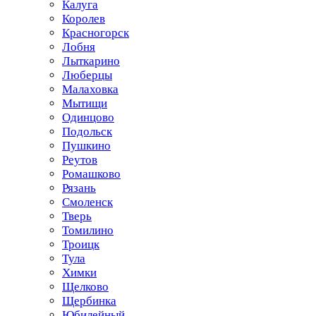
Калуга
Королев
Красногорск
Лобня
Лыткарино
Люберцы
Малаховка
Мытищи
Одинцово
Подольск
Пушкино
Реутов
Ромашково
Рязань
Смоленск
Тверь
Томилино
Троицк
Тула
Химки
Щелково
Щербинка
Юбилейный